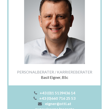
PERSONALBERATER / KARRIEREBERATER
Basil Eigner, BSc
+43 (0)1 5139436 14
+43 (0)660 716 25 53
eigner@otti.at
zugewiesene Inserate