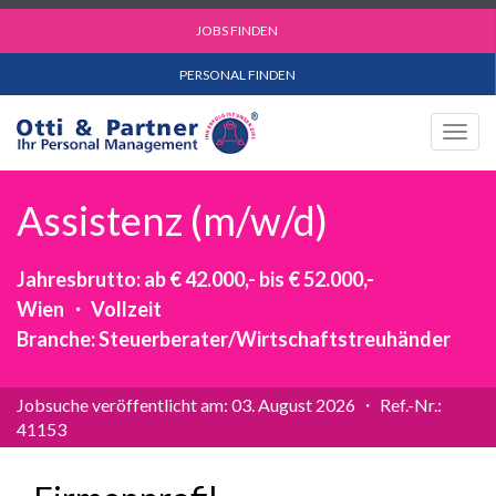
JOBS FINDEN
PERSONAL FINDEN
Togg
navig
Assistenz (m/w/d)
Jahresbrutto: ab € 42.000,- bis € 52.000,-
Wien ・ Vollzeit
Branche: Steuerberater/Wirtschaftstreuhänder
Jobsuche veröffentlicht am: 03. August 2026 ・ Ref.-Nr.:
41153