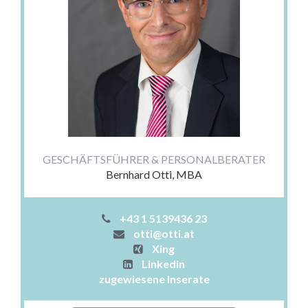
GESCHÄFTSFÜHRER & PERSONALBERATER
Bernhard Otti, MBA
+43 1 5139436 23
otti@otti.at
Xing
Linkedin
zugewiesene Inserate