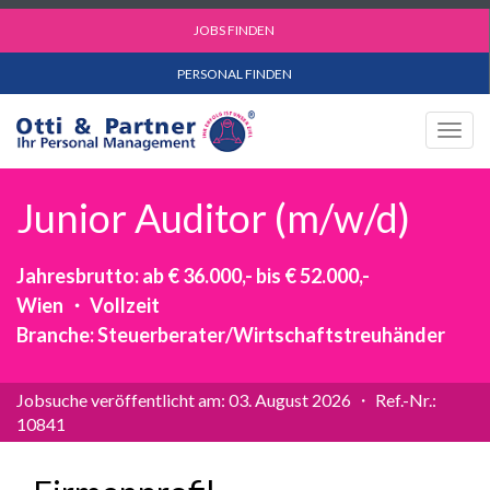
JOBS FINDEN
PERSONAL FINDEN
Togg
navig
Junior Auditor (m/w/d)
Jahresbrutto: ab € 36.000,- bis € 52.000,-
Wien ・ Vollzeit
Branche: Steuerberater/Wirtschaftstreuhänder
Jobsuche veröffentlicht am: 03. August 2026 ・ Ref.-Nr.:
10841