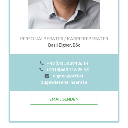
PERSONALBERATER / KARRIEREBERATER
Basil Eigner, BSc
+43 (0)1 5139436 14
+43 (0)660 716 25 53
eigner@otti.at
zugewiesene Inserate
EMAIL SENDEN