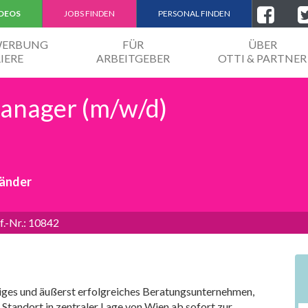
IDEOS
JOBS FINDEN
PERSONAL FINDEN
EWERBUNG
FÜR
ÜBER
IERE
ARBEITGEBER
OTTI & PARTNER
Manager (m/w/d)
händer
f.-Nr.: 10842
tiges und äußerst erfolgreiches Beratungsunternehmen,
tandort in zentraler Lage von Wien ab sofort zur