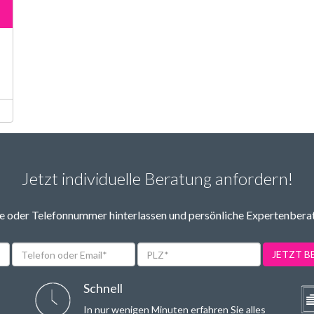
Jetzt individuelle Beratung anfordern!
 oder Telefonnummer hinterlassen und persönliche Expertenbera
Telefon
PLZ*
JETZT 
oder
Email*
Schnell
In nur wenigen Minuten erfahren Sie alles