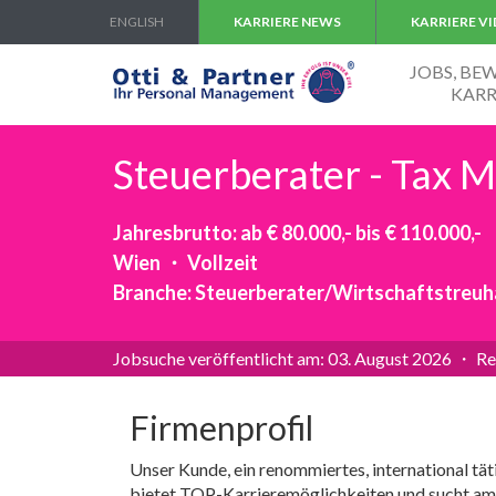
ENGLISH
KARRIERE NEWS
KARRIERE V
JOBS, B
KARR
Steuerberater - Tax 
Jahresbrutto: ab € 80.000,- bis € 110.000,-
Wien ・ Vollzeit
Branche: Steuerberater/Wirtschaftstreu
Jobsuche veröffentlicht am: 03. August 2026 ・ Re
Firmenprofil
Unser Kunde, ein renommiertes, international tä
bietet TOP-Karrieremöglichkeiten und sucht am S