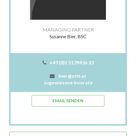
MANAGING PARTNER
Susanne Bier, BSC
+43 (0)1 5139436 33
bier@otti.at
zugewiesene Inserate
EMAIL SENDEN