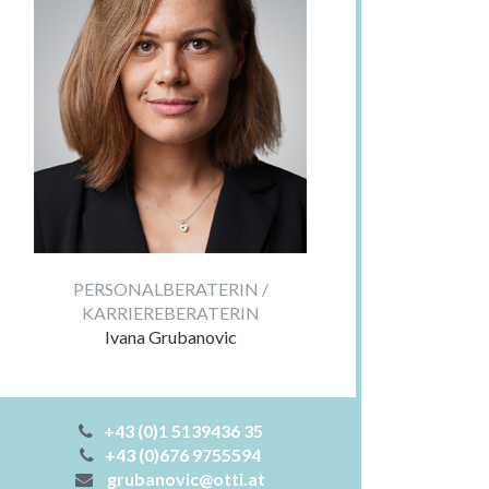
PERSONALBERATERIN /
KARRIEREBERATERIN
Ivana Grubanovic
+43 (0)1 5139436 35
+43 (0)676 9755594
grubanovic@otti.at