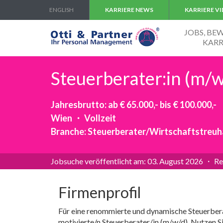
ENGLISH
KARRIERE NEWS
KARRIERE V
JOBS, B
KARR
Steuerberater:in (m/w
Jahresbrutto: ab € 65.000,- bis € 100.000,-
Wien ・ Vollzeit
Branche: Steuerberater/Wirtschaftstreu
Jobsuche veröffentlicht am: 03. August 2026 ・ Re
Firmenprofil
Für eine renommierte und dynamische Steuerbera
motivierte/n Steuerberater/in (m/w/d). Nutzen S