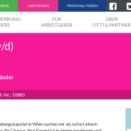
IDEOS
JOBS FINDEN
PERSONAL FINDEN
EWERBUNG
FÜR
ÜBER
IERE
ARBEITGEBER
OTTI & PARTNER
/d)
händer
f.-Nr.: 10885
tungskanzlei in Wien suchen wir ab sofort eine/n
ie die Chance, Ihre Expertise in einem modernen und