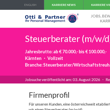
ENGLISH
KARRIERE NEWS
KARRIERE V
JOBS, B
KARR
Steuerberater (m/w/d)
Jahresbrutto: ab € 70.000,- bis € 100.000,-
Kärnten ・ Vollzeit
Branche: Steuerberater/Wirtschaftstreu
Jobsuche veröffentlicht am: 03. August 2026 ・ Re
Firmenprofil
Für unseren Kunden, eine österreichweit etablier
wir einen Steuerberater (m/w/d).