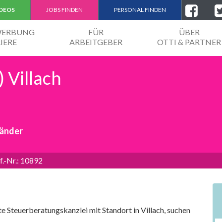
IDEOS
JOBS FINDEN
PERSONAL FINDEN
EWERBUNG
FÜR
ÜBER
IERE
ARBEITGEBER
OTTI & PARTNER
 Villach
händer
f.-Nr.: 10892
te Steuerberatungskanzlei mit Standort in Villach, suchen