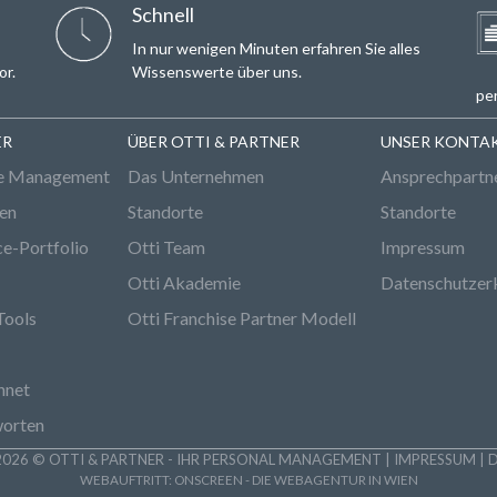
Email*
Schnell
In nur wenigen Minuten erfahren Sie alles
or.
Wissenswerte über uns.
per
ER
ÜBER OTTI & PARTNER
UNSER KONTA
e Management
Das Unternehmen
Ansprechpartn
den
Standorte
Standorte
ce-Portfolio
Otti Team
Impressum
Otti Akademie
Datenschutzer
Tools
Otti Franchise Partner Modell
hnet
worten
026 © OTTI & PARTNER - IHR PERSONAL MANAGEMENT |
IMPRESSUM
|
WEBAUFTRITT:
ONSCREEN - DIE WEBAGENTUR IN WIEN