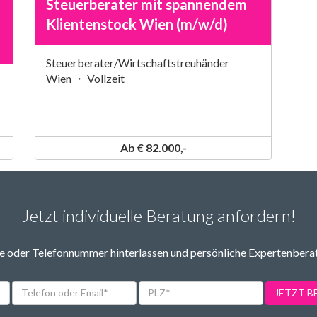
Steuerberater mit spannendem
Klientenstock Wien (m/w/d)
Steuerberater/Wirtschaftstreuhänder
Wien ・ Vollzeit
Ab € 82.000,-
Jetzt individuelle Beratung anfordern!
 oder Telefonnummer hinterlassen und persönliche Expertenbera
Telefon
PLZ*
JETZT 
oder