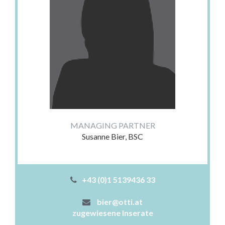
MANAGING PARTNER
Susanne Bier, BSC
+43 (0)1 5139436 33
bier@otti.at
zugewiesene Inserate