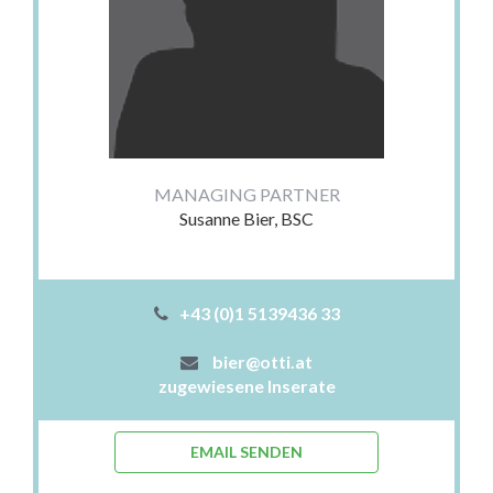
MANAGING PARTNER
Susanne Bier, BSC
+43 (0)1 5139436 33
bier@otti.at
zugewiesene Inserate
EMAIL SENDEN