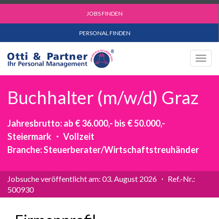
JOBS FINDEN
PERSONAL FINDEN
Togg
navig
Buchhalter (m/w/d) Graz
Jahresbrutto: ab € 36.000,- bis € 50.000,-
Steiermark ・ Vollzeit
Branche: Steuerberater/Wirtschaftstreuhänder
Jobsuche veröffentlicht am: 03. August 2026 ・ Ref.-Nr.:
500930