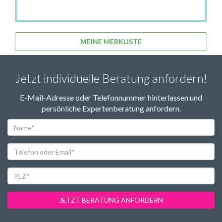
MEINE MERKLISTE
Jetzt individuelle Beratung anfordern!
E-Mail-Adresse oder Telefonnummer hinterlassen und
persönliche Expertenberatung anfordern.
Name*
Telefon
oder
Email*
PLZ*
JETZT BERATUNG ANFORDERN