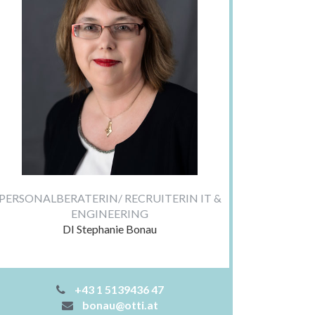
PERSONALBERATERIN/ RECRUITERIN IT &
ENGINEERING
DI Stephanie Bonau
+43 1 5139436 47
bonau@otti.at