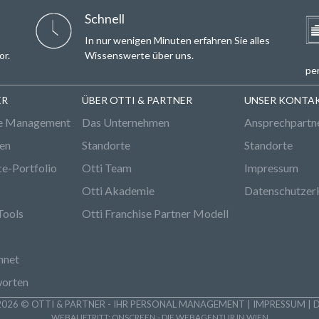
Email*
Schnell
In nur wenigen Minuten erfahren Sie alles
or.
Wissenswerte über uns.
per
ER
ÜBER OTTI & PARTNER
UNSER KONTA
e Management
Das Unternehmen
Ansprechpartn
den
Standorte
Standorte
ce-Portfolio
Otti Team
Impressum
Otti Akademie
Datenschutzer
Tools
Otti Franchise Partner Modell
hnet
worten
026 © OTTI & PARTNER - IHR PERSONAL MANAGEMENT |
IMPRESSUM
|
WEBAUFTRITT:
ONSCREEN - DIE WEBAGENTUR IN WIEN