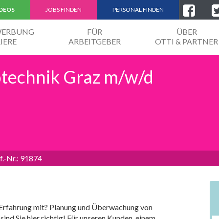
IDEOS
JOBS FINDEN
PERSONAL FINDEN
EWERBUNG
FÜR
ÜBER
IERE
ARBEITGEBER
OTTI & PARTNER
rotechnik Graz m/w/d
f.-Nr.: 91874
e Erfahrung mit? Planung und Überwachung von
nd Sie hier richtig! Für unseren Kunden, einem