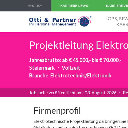
ENGLISH
KARRIERE NEWS
KARRIERE V
JOBS, B
KARR
Projektleitung Elekt
Jahresbrutto: ab € 45.000,- bis € 70.000,-
Steiermark ・ Vollzeit
Branche: Elektrotechnik/Elektronik
Jobsuche veröffentlicht am: 03. August 2026 ・ Re
Firmenprofil
Elektrotechnische Projektleitung da bringen Si
Gebäudetechnikprojekten das kennen Sie? Dann si