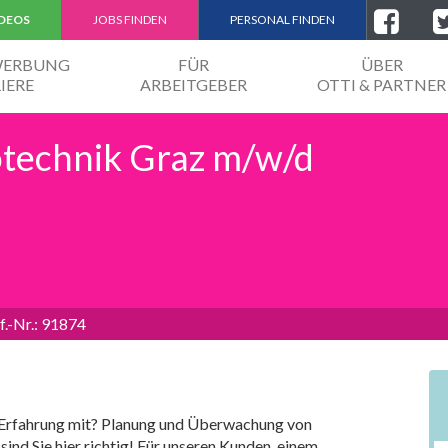
IDEOS
JOBS FINDEN
PERSONAL FINDEN
EWERBUNG
FÜR
ÜBER
IERE
ARBEITGEBER
OTTI & PARTNER
rotechnik Graz m/w/d
f.-Nr.: 91874
e Erfahrung mit? Planung und Überwachung von
nd Sie hier richtig! Für unseren Kunden, einem