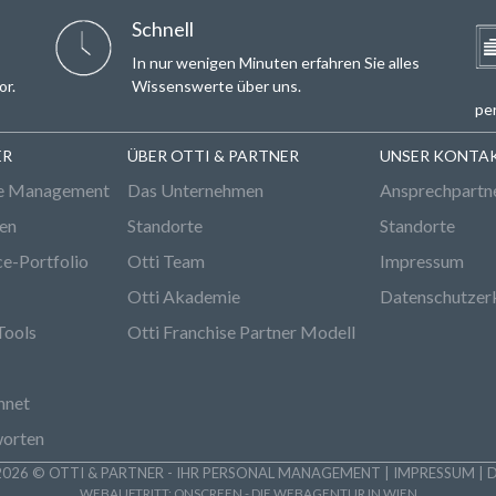
Email*
Schnell
In nur wenigen Minuten erfahren Sie alles
or.
Wissenswerte über uns.
per
ER
ÜBER OTTI & PARTNER
UNSER KONTA
e Management
Das Unternehmen
Ansprechpartn
den
Standorte
Standorte
ce-Portfolio
Otti Team
Impressum
Otti Akademie
Datenschutzer
Tools
Otti Franchise Partner Modell
hnet
worten
026 © OTTI & PARTNER - IHR PERSONAL MANAGEMENT |
IMPRESSUM
|
WEBAUFTRITT:
ONSCREEN - DIE WEBAGENTUR IN WIEN