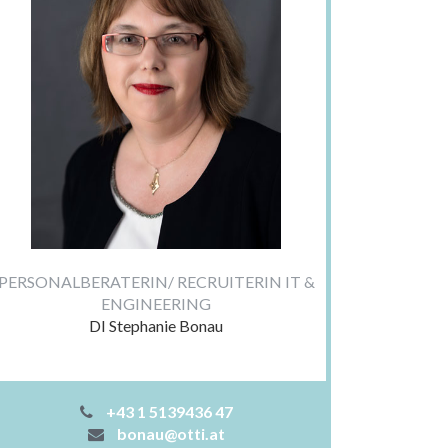
PERSONALBERATERIN/ RECRUITERIN IT &
ENGINEERING
DI Stephanie Bonau
+43 1 5139436 47
bonau@otti.at