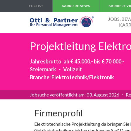
ENGLISH
KARRIERE NEWS
KARRIERE V
JOBS, B
KARR
Projektleitung Elekt
Jahresbrutto: ab € 45.000,- bis € 70.000,-
Steiermark ・ Vollzeit
Branche: Elektrotechnik/Elektronik
Jobsuche veröffentlicht am: 03. August 2026 ・ Re
Firmenprofil
Elektrotechnische Projektleitung da bringen Si
Gebäudetechnikprojekten das kennen Sie? Dann si