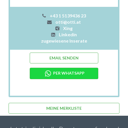
+43 1 5139436 23
otti@otti.at
Xing
Linkedin
zugewiesene Inserate
EMAIL SENDEN
PER WHATSAPP
MEINE MERKLISTE