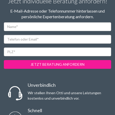
Jetzt individuelle Beratung anfordern!
E-Mail-Adresse oder Telefonnummer hinterlassen und
persönliche Expertenberatung anfordern.
Name*
Telefon
oder
Email*
PLZ*
JETZT BERATUNG ANFORDERN
Unverbindlich
Wir stellen Ihnen Otti und unsere Leistungen
kostenlos und unverbindlich vor.
Schnell