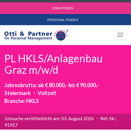
JOBS FINDEN
PERSONAL FINDEN
Togg
navig
PL HKLS/Anlagenbau
Graz m/w/d
Jahresbrutto: ab € 80.000,- bis € 90.000,-
Steiermark ・ Vollzeit
Branche: HKLS
Jobsuche veröffentlicht am: 03. August 2026 ・ Ref.-Nr.:
91917