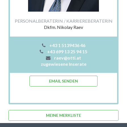
PERSONALBERATERIN / KARRIEREBERATERIN
Dkfm. Nikolay Raev
+43 1 5139436 46
+43 699 13 25 94 15
raev@otti.at
zugewiesene Inserate
EMAIL SENDEN
MEINE MERKLISTE