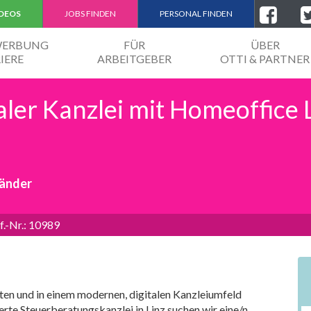
IDEOS
JOBS FINDEN
PERSONAL FINDEN
EWERBUNG
FÜR
ÜBER
IERE
ARBEITGEBER
OTTI & PARTNER
taler Kanzlei mit Homeoffice 
händer
f.-Nr.: 10989
ten und in einem modernen, digitalen Kanzleiumfeld
erte Steuerberatungskanzlei in Linz suchen wir eine/n