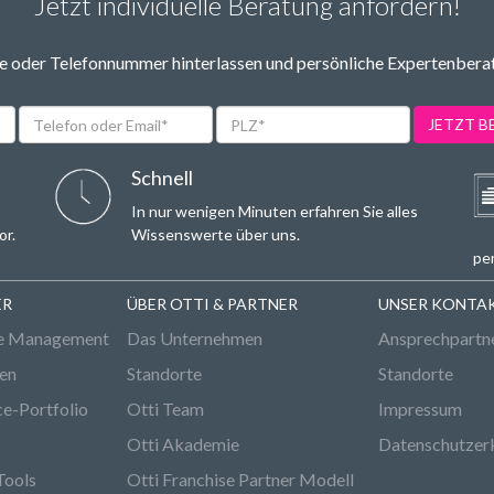
Jetzt individuelle Beratung anfordern!
 oder Telefonnummer hinterlassen und persönliche Expertenbera
Telefon
PLZ*
JETZT 
oder
Email*
Schnell
In nur wenigen Minuten erfahren Sie alles
or.
Wissenswerte über uns.
per
ER
ÜBER OTTI & PARTNER
UNSER KONTA
e Management
Das Unternehmen
Ansprechpartn
den
Standorte
Standorte
ce-Portfolio
Otti Team
Impressum
Otti Akademie
Datenschutzer
Tools
Otti Franchise Partner Modell