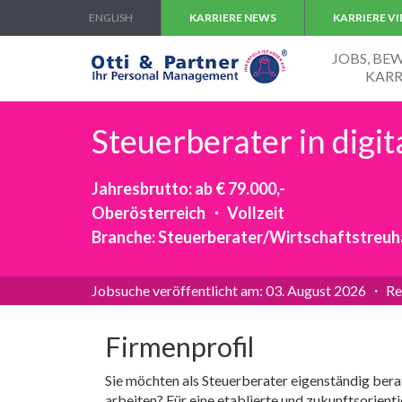
ENGLISH
KARRIERE NEWS
KARRIERE V
JOBS, B
KARR
Steuerberater in digi
Jahresbrutto: ab € 79.000,-
Oberösterreich ・ Vollzeit
Branche: Steuerberater/Wirtschaftstreu
Jobsuche veröffentlicht am: 03. August 2026 ・ Re
Firmenprofil
Sie möchten als Steuerberater eigenständig bera
arbeiten? Für eine etablierte und zukunftsorienti