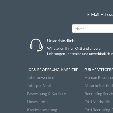
E-Mail-Adresse
Name*
Unverbindlich
Wir stellen Ihnen Otti und unsere
Leistungen kostenlos und unverbindlich v
JOBS, BEWERBUNG, KARRIERE
FÜR ARBEITGEB
Jetzt bewerben
Human Resourc
Jobs per Mail
Mitarbeiter fin
Bewerbung & Karriere
Recruiting Servi
Unsere Jobs
Otti Methodik
Karriereberatung
Otti Recruiting-