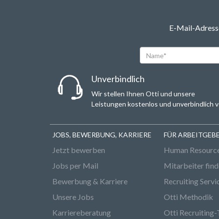
E-Mail-Adresse
Name*
Unverbindlich
Wir stellen Ihnen Otti und unsere
Leistungen kostenlos und unverbindlich v
JOBS, BEWERBUNG, KARRIERE
FÜR ARBEITGEB
Jetzt bewerben
Human Resourc
Jobs per Mail
Mitarbeiter fin
Bewerbung & Karriere
Recruiting Servi
Unsere Jobs
Otti Methodik
Karriereberatung
Otti Recruiting-