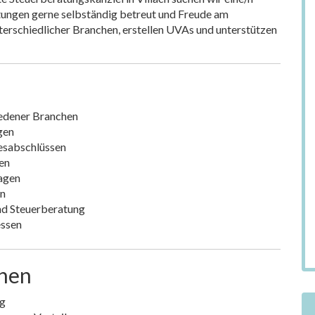
ltungen gerne selbständig betreut und Freude am
nterschiedlicher Branchen, erstellen UVAs und unterstützen
iedener Branchen
gen
resabschlüssen
en
ragen
en
nd Steuerberatung
essen
onen
ng