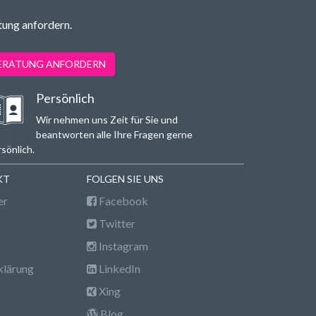
tung anfordern.
BERATUNG ANFORDERN
Persönlich
Wir nehmen uns Zeit für Sie und
beantworten alle Ihre Fragen gerne
sönlich.
KT
FOLGEN SIE UNS
er
Facebook
Twitter
Instagram
klärung
LinkedIn
Xing
Blog