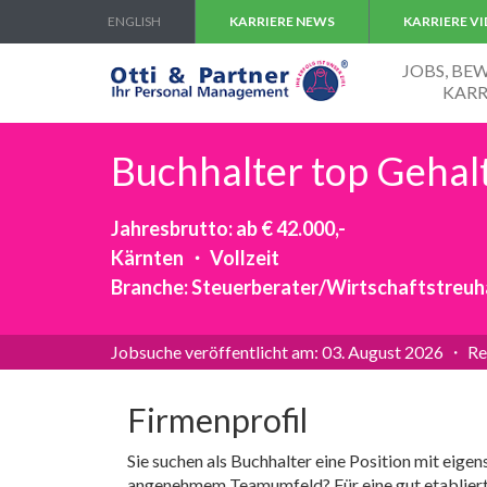
ENGLISH
KARRIERE NEWS
KARRIERE V
JOBS, B
KARR
Buchhalter top Gehalt
Jahresbrutto: ab € 42.000,-
Kärnten ・ Vollzeit
Branche: Steuerberater/Wirtschaftstreu
Jobsuche veröffentlicht am: 03. August 2026 ・ Re
Firmenprofil
Sie suchen als Buchhalter eine Position mit eige
angenehmem Teamumfeld? Für eine gut etablierte