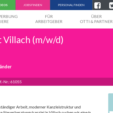
IDEOS
JOBS FINDEN
PERSONAL FINDEN
EWERBUNG
FÜR
ÜBER
IERE
ARBEITGEBER
OTTI & PARTNER
 Villach (m/w/d)
händer
f.-Nr.: 61055
nständiger Arbeit, moderner Kanzleistruktur und
 Steuerberatungskanzlei in Villach suchen wir eine/n