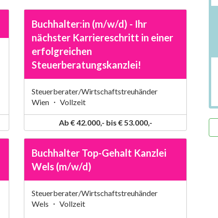
Buchhalter:in (m/w/d) - Ihr
nächster Karriereschritt in einer
erfolgreichen
Steuerberatungskanzlei!
Steuerberater/Wirtschaftstreuhänder
Wien ・ Vollzeit
Ab € 42.000,- bis € 53.000,-
Buchhalter Top-Gehalt Kanzlei
Wels (m/w/d)
Steuerberater/Wirtschaftstreuhänder
Wels ・ Vollzeit