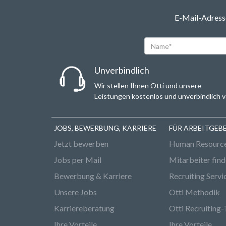
E-Mail-Adresse
Name*
Unverbindlich
Wir stellen Ihnen Otti und unsere
Leistungen kostenlos und unverbindlich v
JOBS, BEWERBUNG, KARRIERE
FÜR ARBEITGEB
Jetzt bewerben
Human Resourc
Jobs per Mail
Mitarbeiter fin
Bewerbung & Karriere
Recruiting Servi
Unsere Jobs
Otti Methodik
Karriereberatung
Otti Recruiting-
Ihre Vorteile
Ihre Vorteile