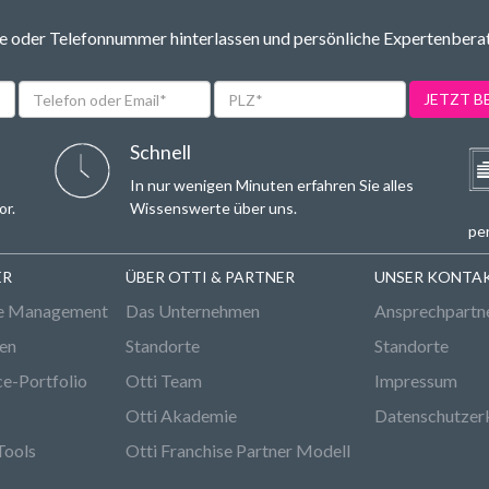
 oder Telefonnummer hinterlassen und persönliche Expertenbera
Telefon
PLZ*
JETZT 
oder
Email*
Schnell
In nur wenigen Minuten erfahren Sie alles
or.
Wissenswerte über uns.
per
ER
ÜBER OTTI & PARTNER
UNSER KONTA
e Management
Das Unternehmen
Ansprechpartn
den
Standorte
Standorte
ce-Portfolio
Otti Team
Impressum
Otti Akademie
Datenschutzer
Tools
Otti Franchise Partner Modell