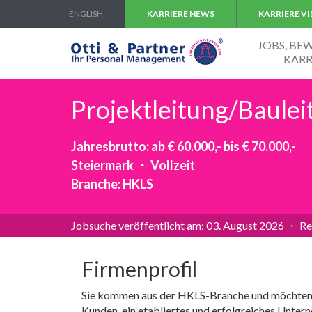
ENGLISH
KARRIERE NEWS
KARRIERE V
JOBS, B
KARR
Projektleitung/Baule
Jahresbrutto: ab € 60.000,- bis € 70.000,-
Steiermark ・ Vollzeit
Branche: HKLS
Jobsuche veröffentlicht am: 03. August 2026 ・ Re
Firmenprofil
Sie kommen aus der HKLS-Branche und möchten P
Kunden, ein etabliertes und erfolgreiches Unter