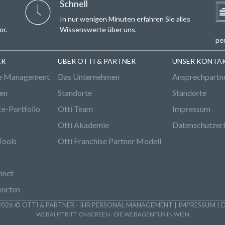
Schnell
In nur wenigen Minuten erfahren Sie alles
or.
Wissenswerte über uns.
per
ER
ÜBER OTTI & PARTNER
UNSER KONTA
e Management
Das Unternehmen
Ansprechpartn
den
Standorte
Standorte
ce-Portfolio
Otti Team
Impressum
Otti Akademie
Datenschutzer
Tools
Otti Franchise Partner Modell
hnet
worten
026 © OTTI & PARTNER - IHR PERSONAL MANAGEMENT |
IMPRESSUM
|
WEBAUFTRITT:
ONSCREEN - DIE WEBAGENTUR IN WIEN