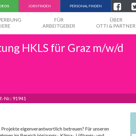
IDEOS
JOBS FINDEN
PERSONAL FINDEN
EWERBUNG
FÜR
ÜBER
IERE
ARBEITGEBER
OTTI & PARTNER
itung HKLS für Graz m/w/d
f.-Nr.: 91941
rojekte eigenverantwortlich betreuen? Für unseren
nehmen im Bereich Heizungs-, Klima-, Lüftungs- und