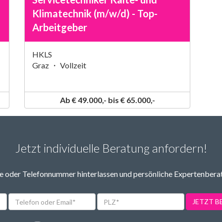
Klimatechnik (m/w/d) - Top-
Arbeitgeber
HKLS
Graz ・ Vollzeit
Ab € 49.000,- bis € 65.000,-
Jetzt individuelle Beratung anfordern!
 oder Telefonnummer hinterlassen und persönliche Expertenbera
Telefon
PLZ*
JETZT 
oder
Email*