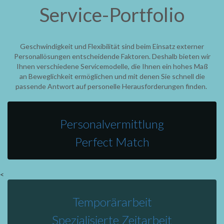
Service-Portfolio
Geschwindigkeit und Flexibilität sind beim Einsatz externer
Personallösungen entscheidende Faktoren. Deshalb bieten wir
Ihnen verschiedene Servicemodelle, die Ihnen ein hohes Maß
an Beweglichkeit ermöglichen und mit denen Sie schnell die
passende Antwort auf personelle Herausforderungen finden.
Personalvermittlung
Perfect Match
<
Temporärarbeit
Spezialisierte Zeitarbeit