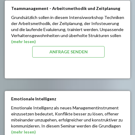
Richtig argumentieren
Teammanagement - Arbeitsmethodik und Zeitplanung
Einwandbehandlung
Auf´s Zuhören kommt es an
Grundsätzlich sollen in diesem Intensivworkshop Techniken
Tipps für gezielte Gespräche
der Arbeitsmethodik, der Zeitplanung, der Infosteuerung
(Beispiele: Mitarbeitergespräche,
und die laufende Evaluierung, trainiert werden. Unpassende
Verhandlungsgespräche, Verkaufsgespräche)
Verhaltensgewohnheiten und überholte Strukturen sollen
aufgezeigt werden und über eine Änderung der
(mehr lesen)
Grundeinstellung eine neue Dynamik erhalten. Im Rahmen
ANFRAGE SENDEN
dieses Trainings soll die Arbeitsorganisation Ihrer
MitarbeiterInnen gefördert und optimiert werden. Eine
Erhöhung der Frustrationstoleranz sowie eine Reduktion von
Stressoren, sollen daraus erfolgen.
SEMINARINHALTE/ZIELE:
Einsatzsysteme der Zeitplanung
Richtiges Delegieren
Emotionale Intelligenz
Arbeiten unter Zeitdruck
Emotionale Intelligenz als neues Managementinstrument
Problemlösungen
einzusetzen bedeutet, Konflikte besser zu lösen, offener
Ärgernisse ausschalten - das Chaos beseitigen
miteinander umzugehen, erfolgreicher und konstruktiver zu
Prioritäten setzen
kommunizieren. In diesem Seminar werden die Grundlagen
Kontrolle
emotionaler Intelligenz vermittelt und in zahlreichen
(mehr lesen)
Neue Routinen schaffen