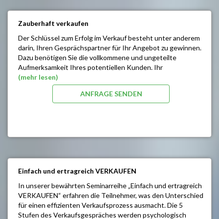
Kräfte
Einführung in die Welt der unterschiedlichen
It’s all about Energy – oder: Die wahren Stressmacher
Typologien nach C. G. Jung
Zauberhaft verkaufen
sind unsichtbar
Erkennen (Lesen) der unterschiedlichen Kunden- /
Evolutionäre Beweggründe: Wie die richtige
Der Schlüssel zum Erfolg im Verkauf besteht unter anderem
Mitarbeitertypen
Einstellung Ihr Leben verändert
darin, Ihren Gesprächspartner für Ihr Angebot zu gewinnen.
Entwicklung von typologischen Verkaufsstrategien /
Vertieftes Körperverständnis
Dazu benötigen Sie die vollkommene und ungeteilte
Verhalten
Tiefgreifende Vitalisierung
Aufmerksamkeit Ihres potentiellen Kunden. Ihr
Was bedeutet dieses Wissen für die
Erkennen von Entwicklungssymbolen
„Verkaufsdialog“ sollte einen „roten Faden“ und einen
(mehr lesen)
Führungsverantwortung
Anleitung zur Verhaltensänderung
ausgewogenen Spannungsbogen haben.
Die unterschiedlichen Mitarbeitergespräche (Lob,
ANFRAGE SENDEN
Persönlicher Masterplan zur Bewältigung der
Kritik, Ziele) typologisch richtig vorbereiten und
Seminarinhalt / Ziele
persönlichen Stressoren
führen
Mehr Umsatz / Bessere Erträge / Hohe Effizienz in
Wie funktionieren unsere Sinne
Ihrem Unternehmen
Wie erhalte ich die volle Aufmerksamkeit in kürzester
Zeit
Wie arbeitet unser Gehirn
Sie erlernen 5 Zauberkunststücke für Ihre berufliche
Zukunft im Verkauf
Einfach und ertragreich VERKAUFEN
Verkaufsgespräche lebendig und motiviert
durchführen
In unserer bewährten Seminarreihe „Einfach und ertragreich
VERKAUFEN“ erfahren die Teilnehmer, was den Unterschied
für einen effizienten Verkaufsprozess ausmacht. Die 5
Stufen des Verkaufsgespräches werden psychologisch