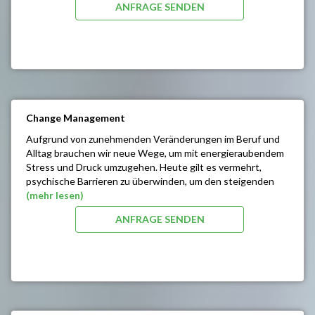
ANFRAGE SENDEN
Optimierung des Bekanntheitsgrades
Vermehrung Ihrer Kundenkontakte
Verbesserte Kundenbindung
Feedback zu Ihren Produkten
Mehr Traffic auf Ihrer Website
Abonnenten-Zuwachs Ihres Social Media Kanals
Entwickeln neuer Vertriebskanäle
Change Management
Aufgrund von zunehmenden Veränderungen im Beruf und
Alltag brauchen wir neue Wege, um mit energieraubendem
Stress und Druck umzugehen. Heute gilt es vermehrt,
psychische Barrieren zu überwinden, um den steigenden
Anforderungen an die eigene Person gerecht zu werden.
(mehr lesen)
ANFRAGE SENDEN
Zur Bewältigung Ihrer inneren Konflikte und zur effektiven
Steuerung bedarf es einer ausgeprägten
Selbstführungskompetenz. Sie können Ihre eigenen
psychischen Ressourcen und Potenziale bewusst und
zielgerecht steuern, Eigenmotivation und Willensstärke
aufbauen und äußere Hindernisse überwinden.