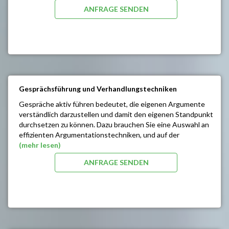
persönlichen Handlungsspielraum bedeutend erweitern.
ANFRAGE SENDEN
SEMINARINHALTE/ZIELE:
Entdecken und entwickeln des eigenen kreativen
Potenzials
Mut zur spontanen Aktion und Reaktion
Kreativ kommunizieren
Impulse zur Veränderung persönlicher Muster
Optimierung der Schlagfertigkeit
Gesprächsführung und Verhandlungstechniken
Selbstbewusstes, sicheres Auftreten und Steigerung
Gespräche aktiv führen bedeutet, die eigenen Argumente
des Durchsetzungsvermögens
verständlich darzustellen und damit den eigenen Standpunkt
Einsatz weiterführender Strategien in der
durchsetzen zu können. Dazu brauchen Sie eine Auswahl an
Kommunikation und sozialer Kompetenz
effizienten Argumentationstechniken, und auf der
Beziehungsebene vor allem einen guten Blick für die
(mehr lesen)
„Dynamik“ des Gesprächs.
ANFRAGE SENDEN
SEMINARINHALTE/ZIELE:
Erfolgreiche Gesprächsführung/
Durchsetzungsvermögen und Überzeugungskraft
Aufbau strukturierter Gespräche – was ist dabei zu
beachten
Wertschätzung – Interpretation – Bewertung