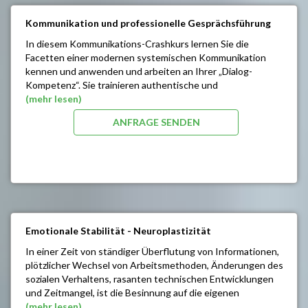
Speicherung von erfolgreichem Verhalten
Verbesserung der kinästhetischen Wahrnehmung
Kommunikation und professionelle Gesprächsführung
(Bewegungsgefühl), Verbesserung der
In diesem Kommunikations-Crashkurs lernen Sie die
Überzeugungskraft
Facetten einer modernen systemischen Kommunikation
Bewusstere Kommunikation interpersoneller
kennen und anwenden und arbeiten an Ihrer „Dialog-
Einstellungen
Kompetenz“. Sie trainieren authentische und
Abbau emotionaler Blockaden
wertschätzende Kommunikationstechniken für eine
(mehr lesen)
Vertieftes Körperverständnis
souveräne und selbstsichere Gesprächsführung mit Ihren
Erwecken individueller Anlagen und kreativer
ANFRAGE SENDEN
MitarbeiterInnen, KollegInnen sowie Ihren KundInnen.
Fähigkeiten
Intuition & Impulse aus dem Unterbewusstsein
SEMINARINHALTE/ZIELE:
gezielter Empfangen
Einflussnahme auf andere
Strategien der Ärgerkontrolle
Selbstbewusste Kommunikation
Mut zur überzeugenden Selbstdarstellung
Überwinden von Unsicherheiten und Schwächen,
Emotionale Stabilität - Neuroplastizität
Sicherheit im Auftreten
Erkennen von Problembereichen
In einer Zeit von ständiger Überflutung von Informationen,
Realistische Selbsteinschätzung
plötzlicher Wechsel von Arbeitsmethoden, Änderungen des
Entwickeln von persönlichen Strategien
sozialen Verhaltens, rasanten technischen Entwicklungen
und Zeitmangel, ist die Besinnung auf die eigenen
Fähigkeiten und deren optimierter Einsatz besonders
(mehr lesen)