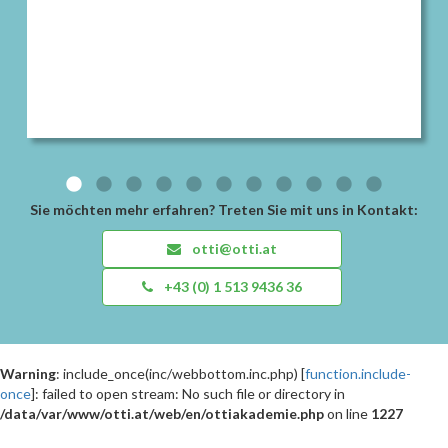
Sie möchten mehr erfahren? Treten Sie mit uns in Kontakt:
otti@otti.at
+43 (0) 1 513 9436 36
Warning
: include_once(inc/webbottom.inc.php) [
function.include-
once
]: failed to open stream: No such file or directory in
/data/var/www/otti.at/web/en/ottiakademie.php
on line
1227