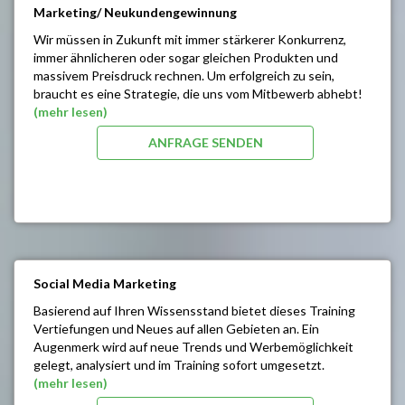
Marketing/ Neukundengewinnung
Wir müssen in Zukunft mit immer stärkerer Konkurrenz,
immer ähnlicheren oder sogar gleichen Produkten und
massivem Preisdruck rechnen. Um erfolgreich zu sein,
braucht es eine Strategie, die uns vom Mitbewerb abhebt!
Nur mit ganzheitlichen Strategien kann man sich auf die
(mehr lesen)
nächsten Jahre vorbereiten!
ANFRAGE SENDEN
SEMINARINHALTE/ZIELE:
Werbegestaltung / Kommunikationsanalyse
Kundenorientiertes Denken lernen
Mehr Erfolg durch bessere Produktkonzepte
Positionierungen und Strategien finden
Zielgenaues Ansprechen von Konsumenten ohne
Streuverluste
Social Media Marketing
Marktlücken und Chancen erkennen
Basierend auf Ihren Wissensstand bietet dieses Training
Förderung der Uniquness
Vertiefungen und Neues auf allen Gebieten an. Ein
Unterschiede zum Mitbewerb finden
Augenmerk wird auf neue Trends und Werbemöglichkeit
Den Einsatz von Marketinginstrumenten lernen
gelegt, analysiert und im Training sofort umgesetzt.
(mehr lesen)
SEMINARINHALTE/ZIELE: