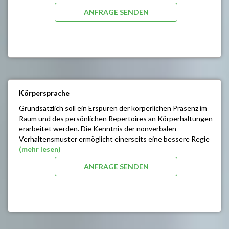
Rollenspielen trainiert.
ANFRAGE SENDEN
SEMINARINHALTE/ZIELE:
Erhöhung der Frustrationstoleranz
Kontrolle der Gefühle
Analyse der Ärgerreaktionen / Strategien der
Ärgerkontrolle
Einflussnahme auf andere
Praktische Regeln für empatisches Verhalten
Körpersprache
Eingestehen der eigenen Fehler
Sachliches Begründen der eigenen Position
Grundsätzlich soll ein Erspüren der körperlichen Präsenz im
Raum und des persönlichen Repertoires an Körperhaltungen
erarbeitet werden. Die Kenntnis der nonverbalen
Verhaltensmuster ermöglicht einerseits eine bessere Regie
der eigenen Körpersignale und andererseits eine richtige
(mehr lesen)
Interpretation der Reaktionen des Gegenübers.
ANFRAGE SENDEN
SEMINARINHALTE/ZIELE:
Emotionen anderer und ihre körpersprachlichen
Signale
Erspüren der körperlichen Präsenz im Raum und des
persönlichen Repertoires an Körperhaltungen