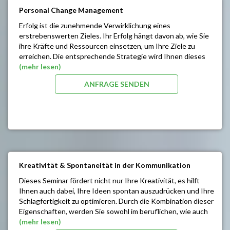
SEMINARINHALTE/ZIELE:
Personal Change Management
Umgang mit Veränderungen, Stress und Druck im
Erfolg ist die zunehmende Verwirklichung eines
Alltag
erstrebenswerten Zieles. Ihr Erfolg hängt davon ab, wie Sie
Erkennen des Nutzens von geänderten
ihre Kräfte und Ressourcen einsetzen, um Ihre Ziele zu
Verhaltensgewohnheiten
erreichen. Die entsprechende Strategie wird Ihnen dieses
Führen eines Teams durch die Phasen von
Seminar vermitteln.
(mehr lesen)
Veränderungen
Konstruktiver Umgang mit Widerständen bei
ANFRAGE SENDEN
SEMINARINHALTE/ZIELE:
Veränderungen
Stressabbau und Resilienzaufbau als Unterstützung
Umgang mit Stress und Krisen
für den Alltag
Souveräner Umgang mit Mitarbeitern und Kunden
Evolutionäre Beweggründe: Wie die richtige
Früherkennung von Krisen, zeitgerechter Einsatz von
Einstellung Ihr Leben verändert
Bewältigungsstrategien
Tiefgreifende Vitalisierung
Lösen von Entwicklungsblockaden
Gedankenmanagement: Sie sind, was sie denken
Nutzen des eigenen Potentials
Individueller Masterplan zur Bewältigung der
Ärgernisse ausschalten
Kreativität & Spontaneität in der Kommunikation
persönlichen Stressoren
Optimierung der Konzentrationsfähigkeit
Steigerung der Gedächtnisleistung
Dieses Seminar fördert nicht nur Ihre Kreativität, es hilft
Ihnen auch dabei, Ihre Ideen spontan auszudrücken und Ihre
Schlagfertigkeit zu optimieren. Durch die Kombination dieser
Eigenschaften, werden Sie sowohl im beruflichen, wie auch
im privaten Bereich sicherer auftreten und Ihren
(mehr lesen)