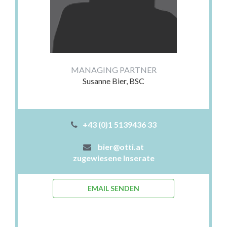
MANAGING PARTNER
Susanne Bier, BSC
+43 (0)1 5139436 33
bier@otti.at
zugewiesene Inserate
EMAIL SENDEN