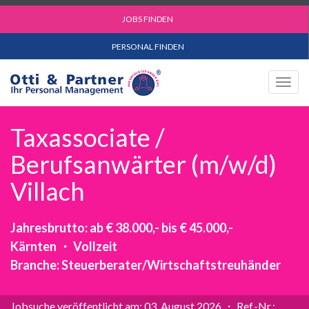
JOBS FINDEN
PERSONAL FINDEN
Togg
navig
Taxassociate /
Berufsanwärter (m/w/d)
Villach
Jahresbrutto: ab € 38.000,- bis € 45.000,-
Kärnten ・ Vollzeit
Branche: Steuerberater/Wirtschaftstreuhänder
Jobsuche veröffentlicht am: 03. August 2026 ・ Ref.-Nr.: