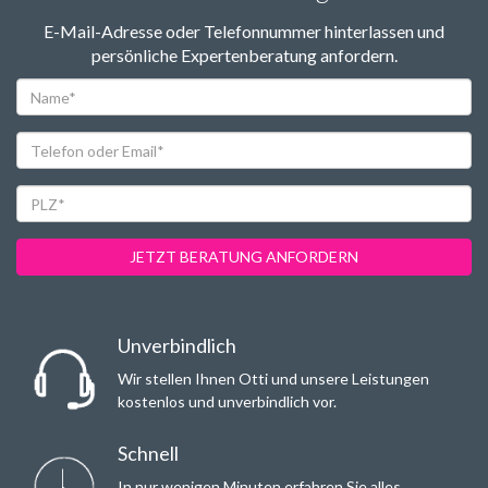
E-Mail-Adresse oder Telefonnummer hinterlassen und
persönliche Expertenberatung anfordern.
Name*
Telefon
oder
Email*
PLZ*
JETZT BERATUNG ANFORDERN
Unverbindlich
Wir stellen Ihnen Otti und unsere Leistungen
kostenlos und unverbindlich vor.
Schnell
In nur wenigen Minuten erfahren Sie alles