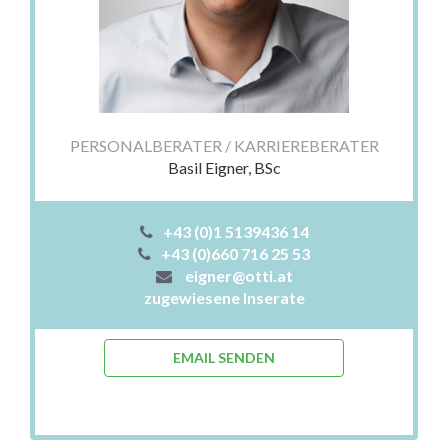
PERSONALBERATER / KARRIEREBERATER
Basil Eigner, BSc
+43 (0)1 5139436 14
+43 (0)660 716 25 53
eigner@otti.at
zugewiesene Inserate
EMAIL SENDEN