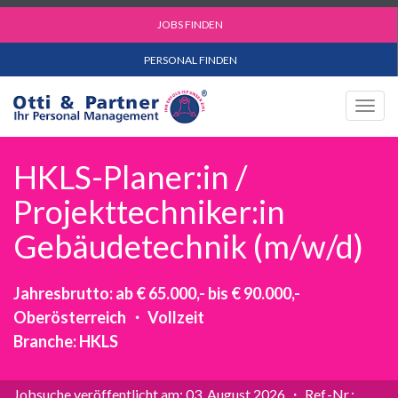
JOBS FINDEN
PERSONAL FINDEN
Togg
navig
HKLS-Planer:in /
Projekttechniker:in
Gebäudetechnik (m/w/d)
Jahresbrutto: ab € 65.000,- bis € 90.000,-
Oberösterreich ・ Vollzeit
Branche: HKLS
Jobsuche veröffentlicht am: 03. August 2026 ・ Ref.-Nr.: