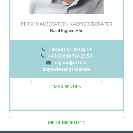
PERSONALBERATER / KARRIEREBERATER
Basil Eigner, BSc
+43 (0)1 5139436 14
+43 (0)660 716 25 53
eigner@otti.at
zugewiesene Inserate
EMAIL SENDEN
MEINE MERKLISTE