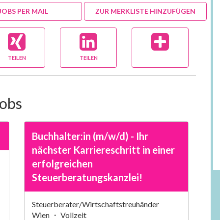
JOBS PER MAIL
ZUR MERKLISTE HINZUFÜGEN
TEILEN
TEILEN
Jobs
Buchhalter:in (m/w/d) - Ihr
nächster Karriereschritt in einer
erfolgreichen
Steuerberatungskanzlei!
Steuerberater/Wirtschaftstreuhänder
Wien ・ Vollzeit