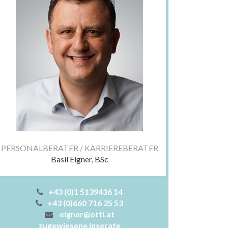
PERSONALBERATER / KARRIEREBERATER
Basil Eigner, BSc
+43 (0)1 5139436 14
+43 (0)660 716 25 53
eigner@otti.at
zugewiesene Inserate