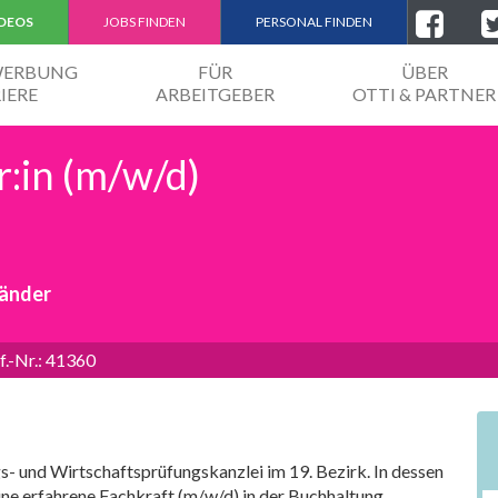
IDEOS
JOBS FINDEN
PERSONAL FINDEN
EWERBUNG
FÜR
ÜBER
IERE
ARBEITGEBER
OTTI & PARTNER
r:in (m/w/d)
händer
f.-Nr.: 41360
- und Wirtschaftsprüfungskanzlei im 19. Bezirk. In dessen
ne erfahrene Fachkraft (m/w/d) in der Buchhaltung.