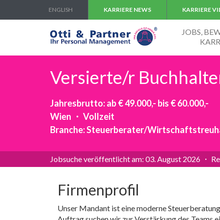
ENGLISH
KARRIERE NEWS
KARRIERE V
JOBS, B
KARR
Versierte/r Buchhalte
Jahresbrutto: ab € 49.000,- bis € 60.000,-
Wien ・ Vollzeit
Branche: Steuerberater/Wirtschaftstreu
Jobsuche veröffentlicht am: 03. August 2026 ・ Re
Firmenprofil
Unser Mandant ist eine moderne Steuerberatungs
Auftrag suchen wir zur Verstärkung des Teams ei