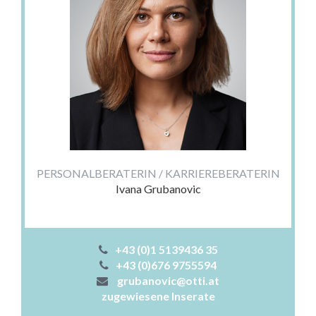
PERSONALBERATERIN / KARRIEREBERATERIN
Ivana Grubanovic
+43 (0)1 5139436 35
+43 (0)676 9755594
grubanovic@otti.at
zugewiesene Inserate