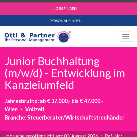
JOBS FINDEN
PERSONAL FINDEN
Togg
navig
Junior Buchhaltung
(m/w/d) - Entwicklung im
Kanzleiumfeld
Jahresbrutto: ab € 37.000,- bis € 47.000,-
Wien ・ Vollzeit
Branche: Steuerberater/Wirtschaftstreuhänder
Jobsuche veröffentlicht am: 03. August 2026 ・ Ref.-Nr.: