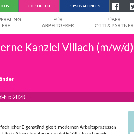
IDEOS
JOBS FINDEN
PERSONAL FINDEN
EWERBUNG
FÜR
ÜBER
IERE
ARBEITGEBER
OTTI & PARTNER
erne Kanzlei Villach (m/w/d)
händer
f.-Nr.: 61041
it fachlicher Eigenständigkeit, modernen Arbeitsprozessen
lierte Steuerberatungskanzlei in Villach suchen wir