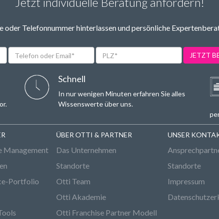
Jetzt individuelle Beratung anfordern!
 oder Telefonnummer hinterlassen und persönliche Expertenbera
Telefon
PLZ*
JETZT 
oder
Email*
Schnell
In nur wenigen Minuten erfahren Sie alles
or.
Wissenswerte über uns.
per
ER
ÜBER OTTI & PARTNER
UNSER KONTA
e Management
Das Unternehmen
Ansprechpartn
den
Standorte
Standorte
ce-Portfolio
Otti Team
Impressum
Otti Akademie
Datenschutzer
Tools
Otti Franchise Partner Modell