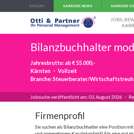
ENGLISH
KARRIERE NEWS
KARRIERE V
JOBS, B
KARR
Bilanzbuchhalter mod
Jahresbrutto: ab € 55.000,-
Kärnten ・ Vollzeit
Branche: Steuerberater/Wirtschaftstreu
Jobsuche veröffentlicht am: 03. August 2026 ・ Re
Firmenprofil
Sie suchen als Bilanzbuchhalter eine Position m
und angenehmem Kanzleiumfeld? Für eine gut etab