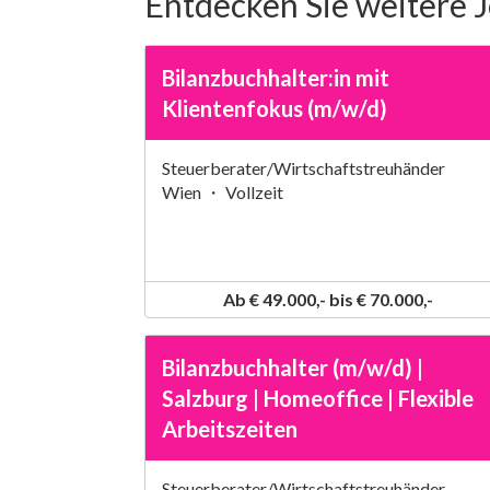
Entdecken Sie weitere 
Bilanzbuchhalter:in mit
Klientenfokus (m/w/d)
Steuerberater/Wirtschaftstreuhänder
Wien ・ Vollzeit
Ab € 49.000,- bis € 70.000,-
Bilanzbuchhalter (m/w/d) |
Salzburg | Homeoffice | Flexible
Arbeitszeiten
Steuerberater/Wirtschaftstreuhänder