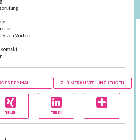
ng
gsprüfung
ung
rrecht
S von Vorteil
nkontakt
in
JOBS PER MAIL
ZUR MERKLISTE HINZUFÜGEN
TEILEN
TEILEN