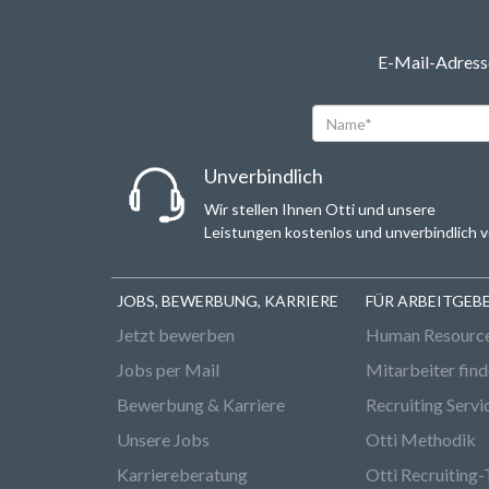
E-Mail-Adresse
Name*
Unverbindlich
Wir stellen Ihnen Otti und unsere
Leistungen kostenlos und unverbindlich v
JOBS, BEWERBUNG, KARRIERE
FÜR ARBEITGEB
Jetzt bewerben
Human Resourc
Jobs per Mail
Mitarbeiter fin
Bewerbung & Karriere
Recruiting Servi
Unsere Jobs
Otti Methodik
Karriereberatung
Otti Recruiting-