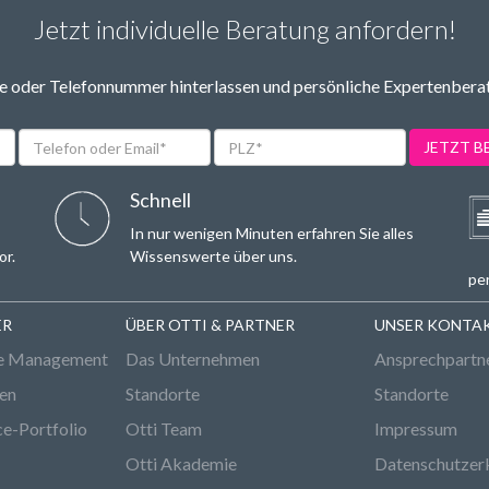
Jetzt individuelle Beratung anfordern!
 oder Telefonnummer hinterlassen und persönliche Expertenbera
Telefon
PLZ*
JETZT 
oder
Email*
Schnell
In nur wenigen Minuten erfahren Sie alles
or.
Wissenswerte über uns.
per
ER
ÜBER OTTI & PARTNER
UNSER KONTA
e Management
Das Unternehmen
Ansprechpartn
den
Standorte
Standorte
ce-Portfolio
Otti Team
Impressum
Otti Akademie
Datenschutzer