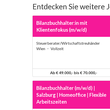
Entdecken Sie weitere 
Bilanzbuchhalter:in mit
Klientenfokus (m/w/d)
Steuerberater/Wirtschaftstreuhänder
Wien ・ Vollzeit
Ab € 49.000,- bis € 70.000,-
Bilanzbuchhalter (m/w/d) |
Salzburg | Homeoffice | Flexible
Arbeitszeiten