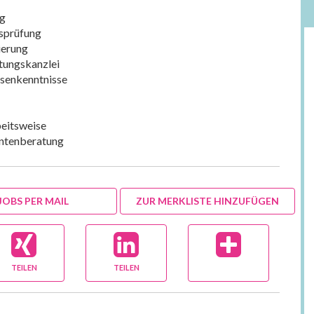
ng
gsprüfung
ierung
atungskanzlei
esenkenntnisse
beitsweise
entenberatung
JOBS PER MAIL
ZUR MERKLISTE HINZUFÜGEN
TEILEN
TEILEN