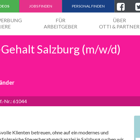
IDEOS
JOBS FINDEN
PERSONAL FINDEN
EWERBUNG
FÜR
ÜBER
IERE
ARBEITGEBER
OTTI & PARTNER
-Gehalt Salzburg (m/w/d)
händer
f.-Nr.: 61044
volle Klienten betreuen, ohne auf ein modernes und
erfolgreiche Steuerberatungskanzlei in Salzburg suchen wir