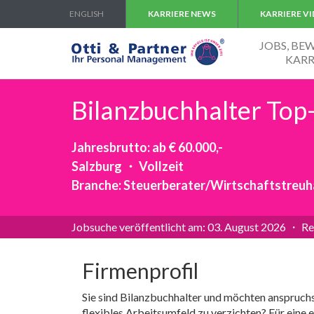
ENGLISH
KARRIERE NEWS
KARRIERE V
JOBS, B
KARR
Bilanzbuchhalter Top
Jahresbrutto: ab € 60.000,-
Salzburg ・ Vollzeit
Branche: Steuerberater/Wirtschaftstreu
Jobsuche veröffentlicht am: 03. August 2026 ・ Re
Firmenprofil
Sie sind Bilanzbuchhalter und möchten anspruchs
flexibles Arbeitsumfeld zu verzichten? Für eine 