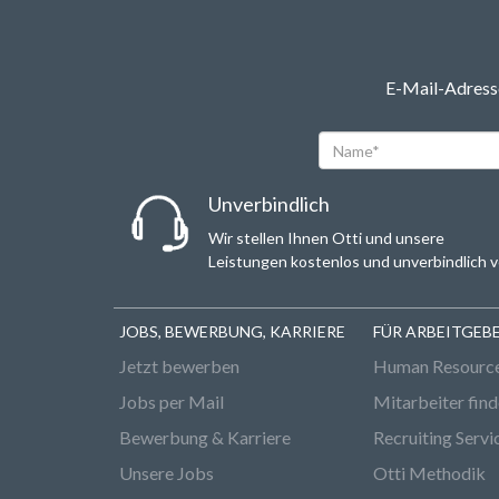
E-Mail-Adresse
Name*
Unverbindlich
Wir stellen Ihnen Otti und unsere
Leistungen kostenlos und unverbindlich v
JOBS, BEWERBUNG, KARRIERE
FÜR ARBEITGEB
Jetzt bewerben
Human Resourc
Jobs per Mail
Mitarbeiter fin
Bewerbung & Karriere
Recruiting Servi
Unsere Jobs
Otti Methodik