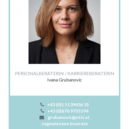
PERSONALBERATERIN / KARRIEREBERATERIN
Ivana Grubanovic
+43 (0)1 5139436 35
+43 (0)676 9755594
grubanovic@otti.at
zugewiesene Inserate