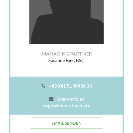
MANAGING PARTNER
Susanne Bier, BSC
+43 (0)1 5139436 33
bier@otti.at
zugewiesene Inserate
EMAIL SENDEN