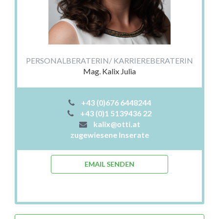
PERSONALBERATERIN/ KARRIEREBERATERIN
Mag. Kalix Julia
+43 (0)676 6448244
+43 (0)1 5139436 22
kalix@otti.at
zugewiesene Inserate
EMAIL SENDEN