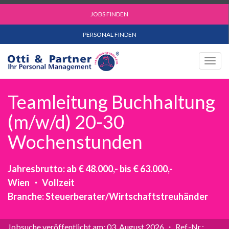
JOBS FINDEN
PERSONAL FINDEN
Togg
navig
Teamleitung Buchhaltung
(m/w/d) 20-30
Wochenstunden
Jahresbrutto: ab € 48.000,- bis € 63.000,-
Wien ・ Vollzeit
Branche: Steuerberater/Wirtschaftstreuhänder
Jobsuche veröffentlicht am: 03. August 2026 ・ Ref.-Nr.: